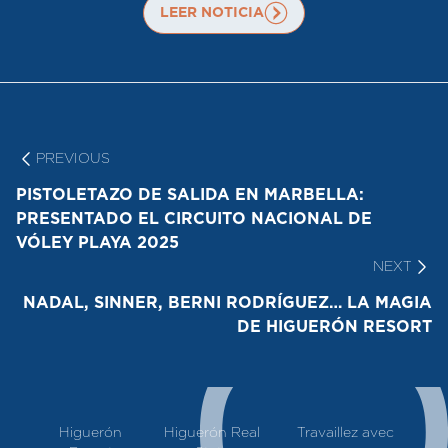
LEER NOTICIA
Navigation
de
l’article
PREVIOUS
PREVIOUS:
PISTOLETAZO DE SALIDA EN MARBELLA:
PRESENTADO EL CIRCUITO NACIONAL DE
VÓLEY PLAYA 2025
NEXT
NE
NADAL, SINNER, BERNI RODRÍGUEZ… LA MAGIA
DE HIGUERÓN RESORT
Higuerón
Higuerón Real
Travaillez avec