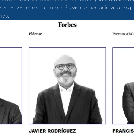
alcanzar el éxito en sus áreas de negocio a lo larg
ias.