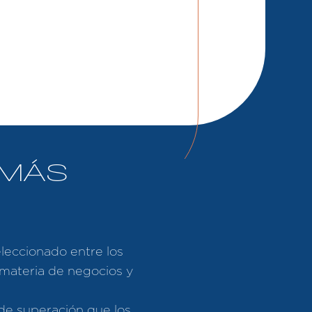
 MÁS
leccionado entre los
 materia de negocios y
 de superación que los