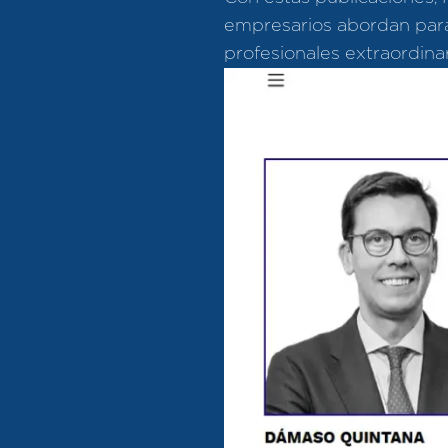
empresarios abordan para 
profesionales extraordinar