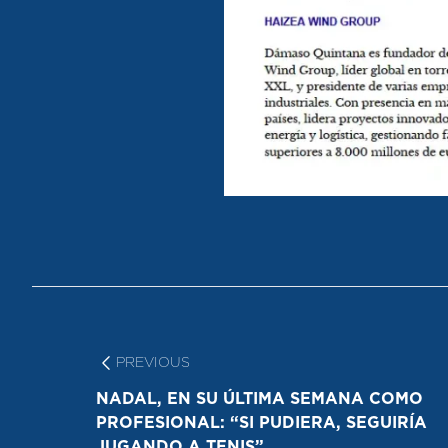
Navegación
de
entradas
PREVIOUS
PREVIOUS:
NADAL, EN SU ÚLTIMA SEMANA COMO
PROFESIONAL: “SI PUDIERA, SEGUIRÍA
JUGANDO A TENIS”