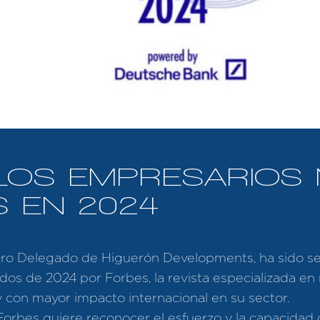
 LOS EMPRESARIOS
 EN 2024
ero Delegado de Higuerón Developments, ha sido se
os de 2024 por Forbes, la revista especializada en
y con mayor impacto internacional en su sector.
Forbes quiere reconocer el esfuerzo y la capacidad