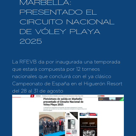
MARBELLA:
PRESENTADO EL
CIRCUITO NACIONAL
DE VÓLEY PLAYA
2025
La RFEVB da por inaugurada una temporada
que estará compuesta por 12 torneos
nacionales que concluirá con el ya clásico
Campeonato de España en el Higuerón Resort
del 28 al 31 de agosto