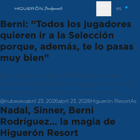
Skip to content
Tag Archives:
As
es
Berni: “Todos los jugadores
quieren ir a la Selección
porque, además, te lo pasas
muy bien”
Berni Rodríguez (Málaga, 7-6-1980) está de triple
aniversario. 20 años del Mundial ganado en Japón y la
Liga del Unicaja y 25 de la recordada Copa Korac.
Posted by
Posted in
Tags
@nubeseo
abril 23, 2026
abril 23, 2026
Higuerón Resort
As
Nadal, Sinner, Berni
Rodríguez… la magia de
Higuerón Resort