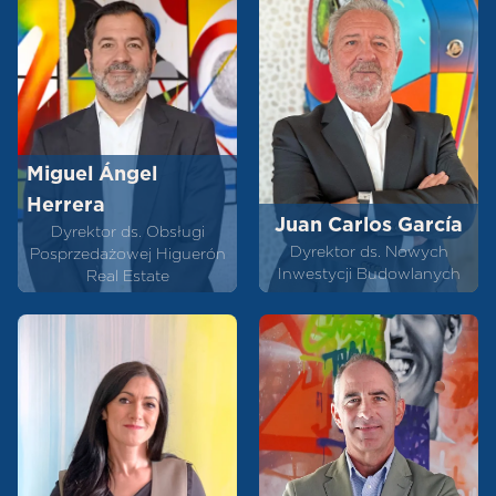
Miguel Ángel
Herrera
Juan Carlos García
Dyrektor ds. Obsługi
Dyrektor ds. Nowych
Posprzedażowej Higuerón
Inwestycji Budowlanych
Real Estate