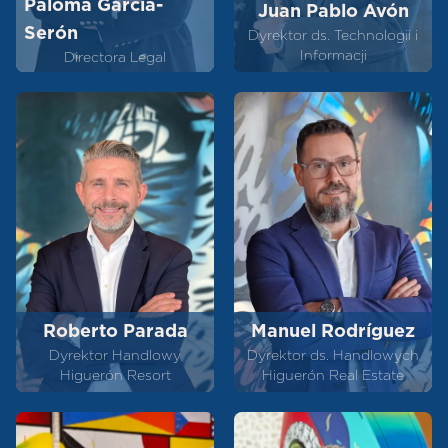
Paloma García-
Juan Pablo Avón
Serón
Dyrektor ds. Technologii i
Informacji
Directora Legal
Roberto Parada
Manuel Rodríguez
Dyrektor Handlowy
Dyrektor ds. Handlowych
Higuerón Resort
Higuerón Real Estate