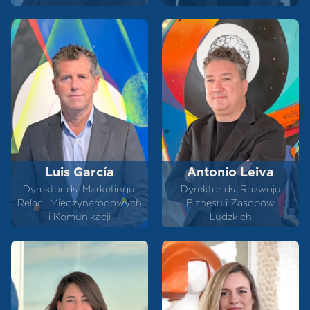
Luis García
Antonio Leiva
Dyrektor ds. Marketingu,
Dyrektor ds. Rozwoju
Relacji Międzynarodowych
Biznesu i Zasobów
i Komunikacji
Ludzkich