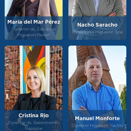
María del Mar Pérez
Nacho Saracho
Dyrektor ds. Zakupów
Dyrektorka Higuerón Spa
Higuerón Resort
Cristina Rio
Manuel Monforte
Dyrektor ds. Gastronomii i
Dyrektor Higuerón Yachts
Napojów