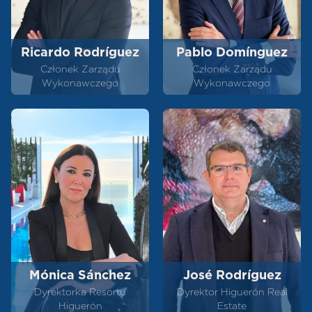
Ricardo Rodríguez
Pablo Domínguez
Członek Zarządu
Członek Zarządu
Wykonawczego
Wykonawczego
Mónica Sánchez
José Rodríguez
Dyrektorka Resortu
Dyrektor Higuerón Real
Higuerón
Estate